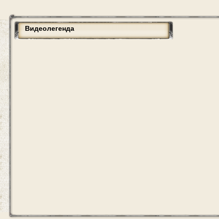
Видеолегенда