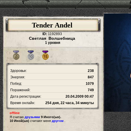
Tender Andel
ID:
1192893
Светлая Волшебница
1 уровня
Здоровье:
238
Энергия:
847
Побед:
1079
Поражений:
749
Дата регистрации:
20.04.2009 00:47
Время онлайн:
254 дня, 22 часа, 34 минуты
offline
Я считаю
друзьями
9 Иного(ых).
10 Иной(ых)
считают меня
другом
.