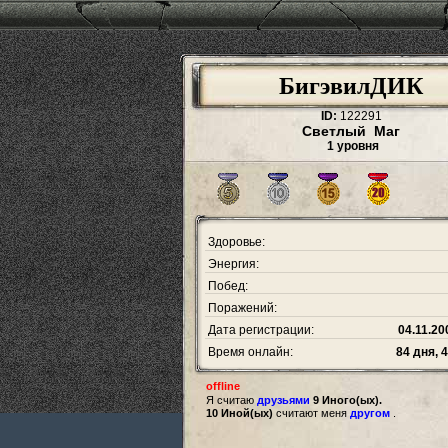
БигэвилДИК
ID:
122291
Светлый Маг
1 уровня
Здоровье:
Энергия:
Побед:
Поражений:
Дата регистрации:
04.11.20
Время онлайн:
84 дня, 
offline
Я считаю
друзьями
9 Иного(ых).
10 Иной(ых)
считают меня
другом
.