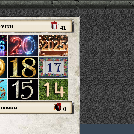
рочки
41
яночки
0