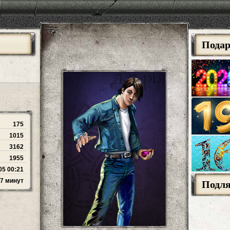
Пода
175
1015
3162
1955
05 00:21
47 минут
Подл