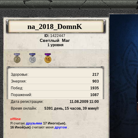
na_2018_DomnK
ID:
1422447
Светлый Маг
1 уровня
Здоровье:
217
Энергия:
903
Побед:
1935
Поражений:
1087
Дата регистрации:
11.08.2009 11:00
Время онлайн:
5391 день, 15 часов, 39 минут
offline
Я считаю
друзьями
17 Иного(ых).
16 Иной(ых)
считают меня
другом
.