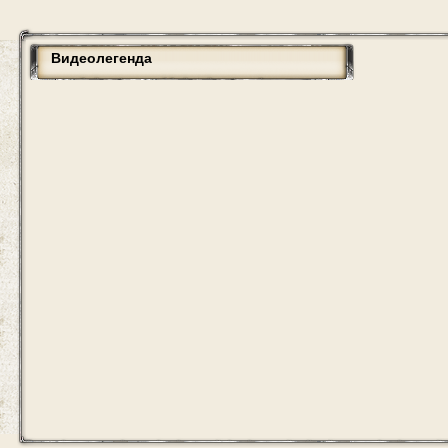
Видеолегенда