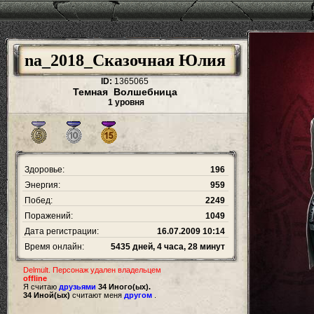
na_2018_Сказочная Юлия
ID:
1365065
Темная Волшебница
1 уровня
Здоровье:
196
Энергия:
959
Побед:
2249
Поражений:
1049
Дата регистрации:
16.07.2009 10:14
Время онлайн:
5435 дней, 4 часа, 28 минут
Delmult. Персонаж удален владельцем
offline
Я считаю
друзьями
34 Иного(ых).
34 Иной(ых)
считают меня
другом
.