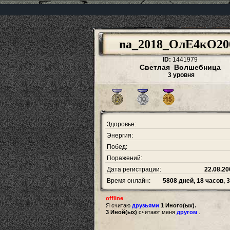
na_2018_ОлЕ4кО20
ID:
1441979
Светлая Волшебница
3 уровня
Здоровье:
Энергия:
Побед:
Поражений:
Дата регистрации:
22.08.20
Время онлайн:
5808 дней, 18 часов, 
offline
Я считаю
друзьями
1 Иного(ых).
3 Иной(ых)
считают меня
другом
.