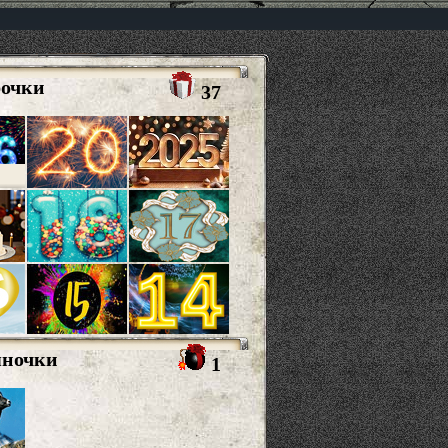
рочки
37
яночки
1