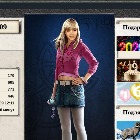
09
Пода
170
605
773
446
09 12:11
36 минут
Подл