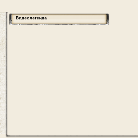
Видеолегенда