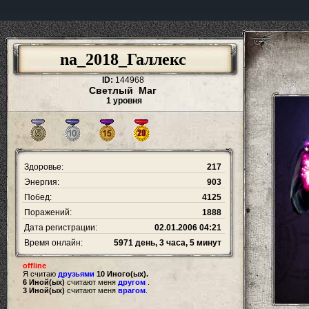
na_2018_Галлекс
ID:
144968
Светлый Маг
1 уровня
Здоровье:
217
Энергия:
903
Побед:
4125
Поражений:
1888
Дата регистрации:
02.01.2006 04:21
Время онлайн:
5971 день, 3 часа, 5 минут
offline
Я считаю
друзьями
10 Иного(ых).
6 Иной(ых)
считают меня
другом
.
3 Иной(ых)
считают меня
врагом
.