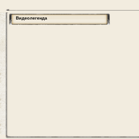
Видеолегенда