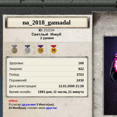
na_2018_gamadal
ID:
152234
Светлый Инкуб
2 уровня
Здоровье:
168
Энергия:
822
Побед:
3703
Поражений:
2430
Дата регистрации:
12.01.2006 21:28
Время онлайн:
1983 дня, 11 часов, 21 минута
offline
Я считаю
друзьями
5 Иного(ых).
24 Иной(ых)
считают меня
другом
.