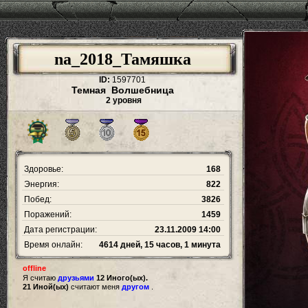
na_2018_Тамяшка
ID:
1597701
Темная Волшебница
2 уровня
Здоровье:
168
Энергия:
822
Побед:
3826
Поражений:
1459
Дата регистрации:
23.11.2009 14:00
Время онлайн:
4614 дней, 15 часов, 1 минута
offline
Я считаю
друзьями
12 Иного(ых).
21 Иной(ых)
считают меня
другом
.