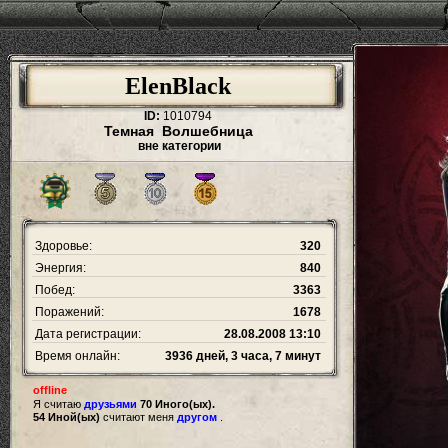
ElenBlack
ID:
1010794
Темная Волшебница
вне категории
Здоровье:
320
Энергия:
840
Побед:
3363
Поражений:
1678
Дата регистрации:
28.08.2008 13:10
Время онлайн:
3936 дней, 3 часа, 7 минут
offline
Я считаю
друзьями
70 Иного(ых).
54 Иной(ых)
считают меня
другом
.