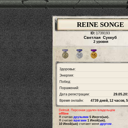
REINE SONGE
ID:
1739193
Светлая Суккуб
2 уровня
Здоровье:
Энергия:
Побед:
Поражений:
Дата регистрации:
29.05.20
Время онлайн:
4739 дней, 12 часов, 
Delmult. Персонаж удален владельцем
offline
Я считаю
друзьями
5 Иного(ых).
Я считаю
врагами
1 Иной(ых).
10 Иной(ых)
считают меня
другом
.