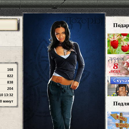
Пода
168
822
838
204
10 13:32
50 минут
Подл