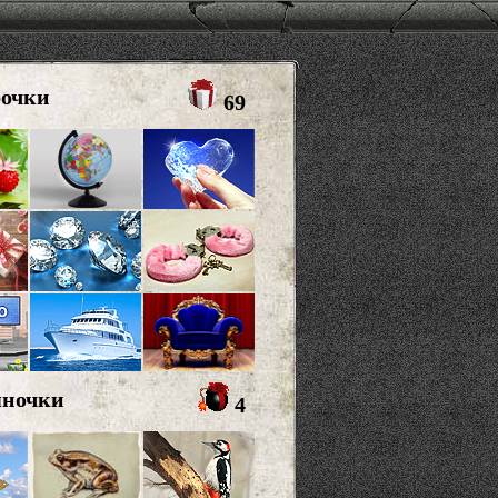
рочки
69
яночки
4