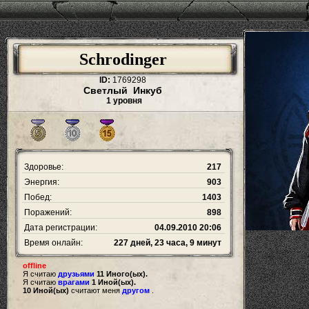
Schrodinger
ID:
1769298
Светлый Инкуб
1 уровня
Здоровье:
217
Энергия:
903
Побед:
1403
Поражений:
898
Дата регистрации:
04.09.2010 20:06
Время онлайн:
227 дней, 23 часа, 9 минут
offline
Я считаю
друзьями
11 Иного(ых).
Я считаю
врагами
1 Иной(ых).
10 Иной(ых)
считают меня
другом
.