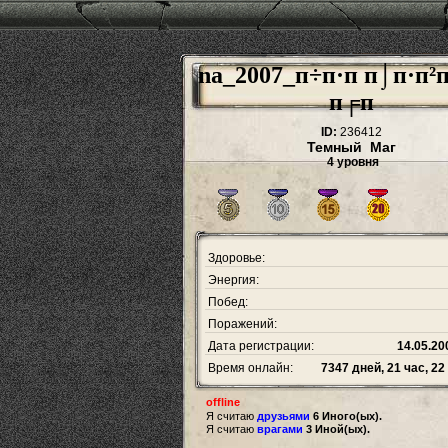
na_2007_п÷п·п п⌡п·п²
п╒п
ID:
236412
Темный Маг
4 уровня
Здоровье:
Энергия:
Побед:
Поражений:
Дата регистрации:
14.05.20
Время онлайн:
7347 дней, 21 час, 2
offline
Я считаю
друзьями
6 Иного(ых).
Я считаю
врагами
3 Иной(ых).