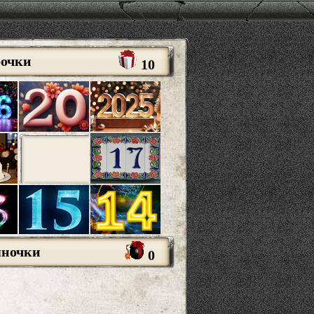
рочки
10
яночки
0