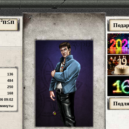
п²п≤п
Пода
136
484
250
168
06 09:02
Подл
2 минуты