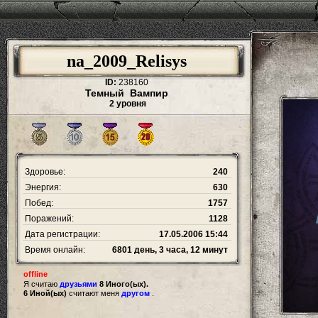
na_2009_Relisys
ID:
238160
Темный Вампир
2 уровня
Здоровье:
240
Энергия:
630
Побед:
1757
Поражений:
1128
Дата регистрации:
17.05.2006 15:44
Время онлайн:
6801 день, 3 часа, 12 минут
offline
Я считаю
друзьями
8 Иного(ых).
6 Иной(ых)
считают меня
другом
.