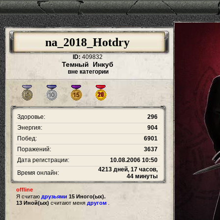
na_2018_Hotdry
ID:
409832
Темный Инкуб
вне категории
Здоровье:
296
Энергия:
904
Побед:
6901
Поражений:
3637
Дата регистрации:
10.08.2006 10:50
4213 дней, 17 часов,
Время онлайн:
44 минуты
offline
Я считаю
друзьями
15 Иного(ых).
13 Иной(ых)
считают меня
другом
.