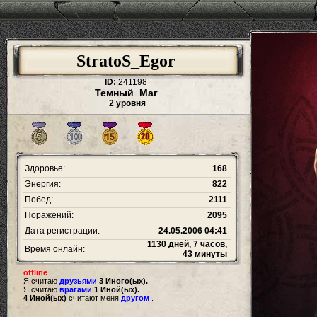
StratoS_Egor
ID:
241198
Темный Маг
2 уровня
Здоровье:
168
Энергия:
822
Побед:
2111
Поражений:
2095
Дата регистрации:
24.05.2006 04:41
1130 дней, 7 часов,
Время онлайн:
43 минуты
offline
Я считаю
друзьями
3 Иного(ых).
Я считаю
врагами
1 Иной(ых).
4 Иной(ых)
считают меня
другом
.