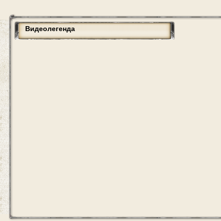
Видеолегенда