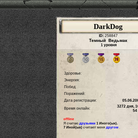
DarkDog
ID:
258847
Темный Ведьмак
1 уровня
Здоровье:
Энергия:
Побед:
Поражений:
Дата регистрации:
05.06.20
3272 дня, 1
Время онлайн:
54
offline
Я считаю
друзьями
1 Иного(ых).
7 Иной(ых)
считают меня
другом
.