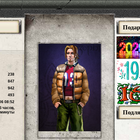
Пода
238
847
942
493
06 08:52
6 часов,
Подл
 минуты