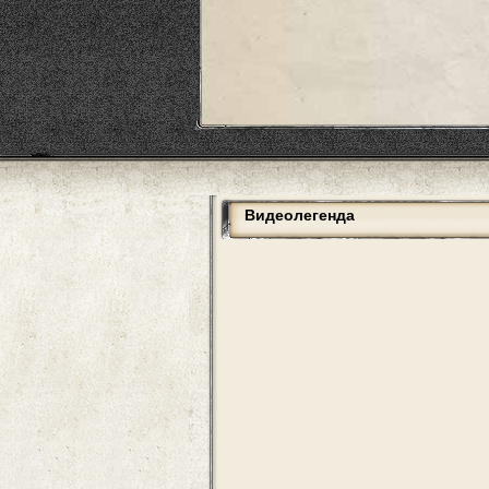
Видеолегенда