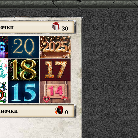
рочки
30
яночки
0