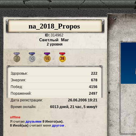
na_2018_Propos
ID:
314962
Светлый Маг
2 уровня
Здоровье:
222
Энергия:
678
Побед:
4156
Поражений:
2497
Дата регистрации:
26.06.2006 19:21
Время онлайн:
6013 дней, 21 час, 5 минут
offline
Я считаю
друзьями
8 Иного(ых).
8 Иной(ых)
считают меня
другом
.