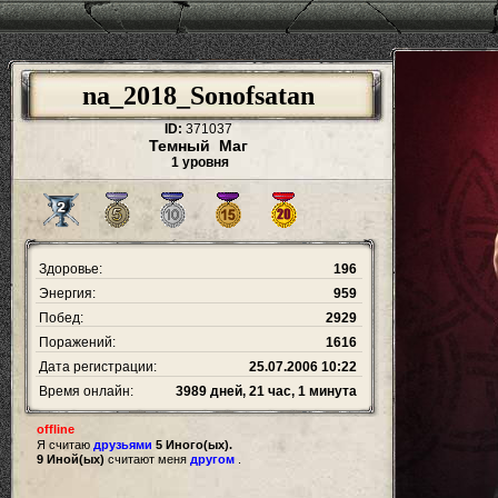
na_2018_Sonofsatan
ID:
371037
Темный Маг
1 уровня
Здоровье:
196
Энергия:
959
Побед:
2929
Поражений:
1616
Дата регистрации:
25.07.2006 10:22
Время онлайн:
3989 дней, 21 час, 1 минута
offline
Я считаю
друзьями
5 Иного(ых).
9 Иной(ых)
считают меня
другом
.