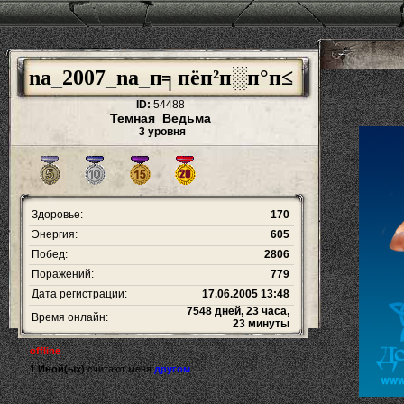
na_2007_na_п╕пёп²п░п°п≤
ID:
54488
Темная Ведьма
3 уровня
Здоровье:
170
Энергия:
605
Побед:
2806
Поражений:
779
Дата регистрации:
17.06.2005 13:48
7548 дней, 23 часа,
Время онлайн:
23 минуты
offline
1 Иной(ых)
считают меня
другом
.