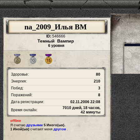
na_2009_Илья ВМ
ID:
546666
Темный Вампир
6 уровня
Здоровье:
80
Энергия:
210
Побед:
3
Поражений:
8
Дата регистрации:
02.11.2006 22:08
7010 дней, 18 часов,
Время онлайн:
42 минуты
offline
Я считаю
друзьями
5 Иного(ых).
1 Иной(ых)
считают меня
другом
.