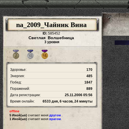
na_2009_Чайник Вина
ID:
585452
Светлая Волшебница
3 уровня
Здоровье:
170
Энергия:
485
Побед:
1847
Поражений:
889
Дата регистрации:
25.11.2006 05:56
Время онлайн:
6533 дня, 6 часов, 24 минуты
offline
5 Иной(ых)
считают меня
другом
.
1 Иной(ых)
считают меня
врагом
.