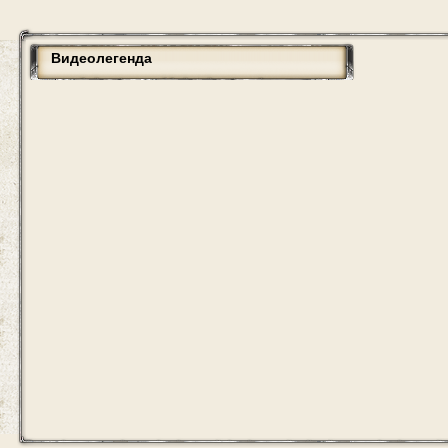
Видеолегенда