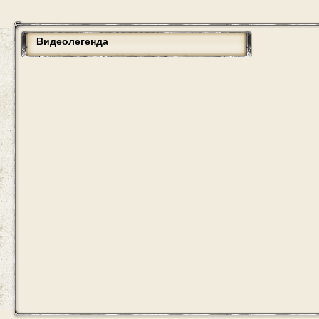
Видеолегенда