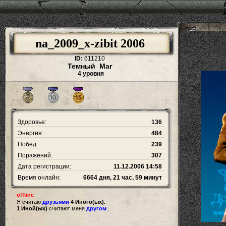
na_2009_x-zibit 2006
ID:
611210
Темный Маг
4 уровня
Здоровье:
136
Энергия:
484
Побед:
239
Поражений:
307
Дата регистрации:
11.12.2006 14:58
Время онлайн:
6664 дня, 21 час, 59 минут
offline
Я считаю
друзьями
4 Иного(ых).
1 Иной(ых)
считают меня
другом
.