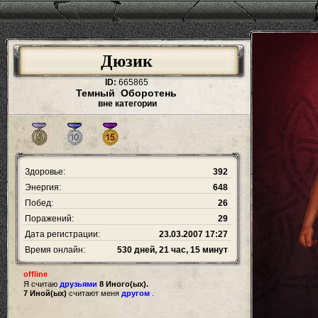
Дюзик
ID:
665865
Темный Оборотень
вне категории
Здоровье:
392
Энергия:
648
Побед:
26
Поражений:
29
Дата регистрации:
23.03.2007 17:27
Время онлайн:
530 дней, 21 час, 15 минут
offline
Я считаю
друзьями
8 Иного(ых).
7 Иной(ых)
считают меня
другом
.