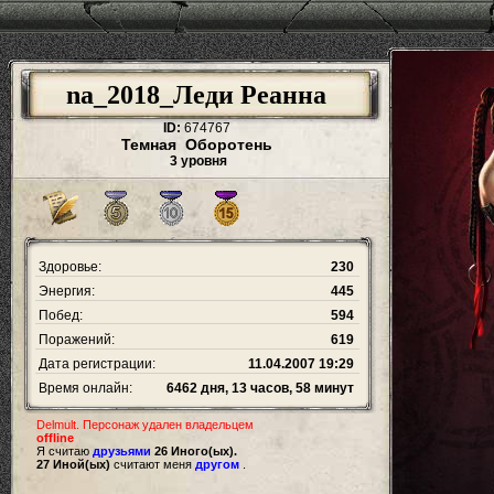
na_2018_Леди Реанна
ID:
674767
Темная Оборотень
3 уровня
Здоровье:
230
Энергия:
445
Побед:
594
Поражений:
619
Дата регистрации:
11.04.2007 19:29
Время онлайн:
6462 дня, 13 часов, 58 минут
Delmult. Персонаж удален владельцем
offline
Я считаю
друзьями
26 Иного(ых).
27 Иной(ых)
считают меня
другом
.