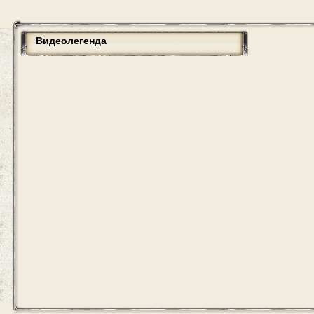
Видеолегенда