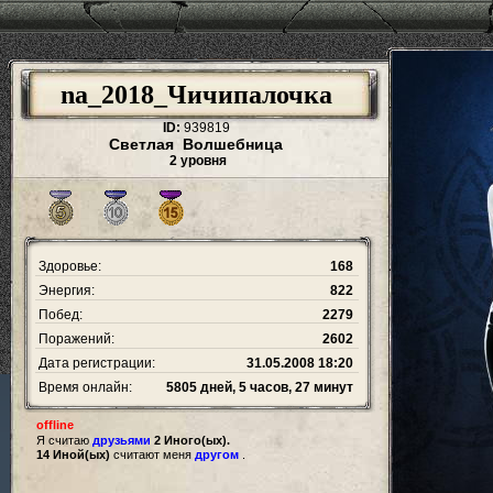
na_2018_Чичипалочка
ID:
939819
Светлая Волшебница
2 уровня
Здоровье:
168
Энергия:
822
Побед:
2279
Поражений:
2602
Дата регистрации:
31.05.2008 18:20
Время онлайн:
5805 дней, 5 часов, 27 минут
offline
Я считаю
друзьями
2 Иного(ых).
14 Иной(ых)
считают меня
другом
.