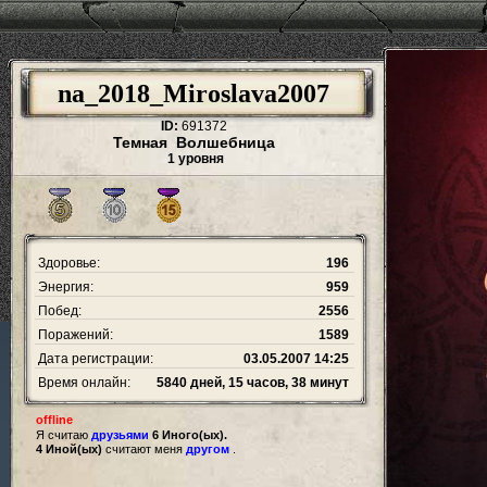
na_2018_Miroslava2007
ID:
691372
Темная Волшебница
1 уровня
Здоровье:
196
Энергия:
959
Побед:
2556
Поражений:
1589
Дата регистрации:
03.05.2007 14:25
Время онлайн:
5840 дней, 15 часов, 38 минут
offline
Я считаю
друзьями
6 Иного(ых).
4 Иной(ых)
считают меня
другом
.