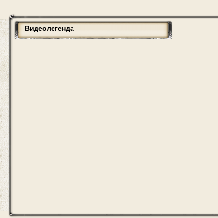
Видеолегенда