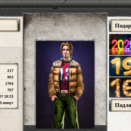
Пода
217
903
1764
767
07 18:33
55 минут
Подл