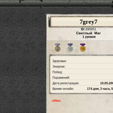
7grey7
ID:
695651
Светлый Маг
1 уровня
Здоровье:
Энергия:
Побед:
Поражений:
Дата регистрации:
10.05.20
Время онлайн:
174 дня, 3 часа, 
offline