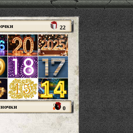
рочки
22
яночки
0