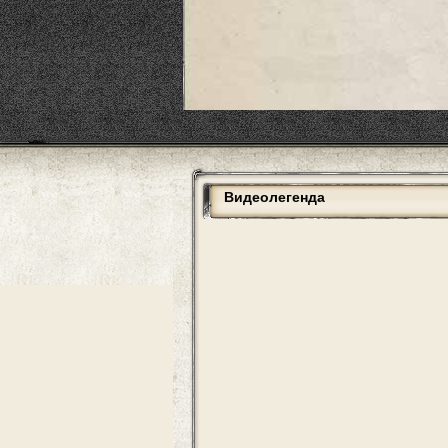
Видеолегенда