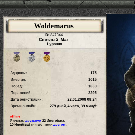
Woldemarus
ID:
847344
Светлый Маг
1 уровня
Здоровье:
175
Энергия:
1015
Побед:
1833
Поражений:
2295
Дата регистрации:
22.01.2008 08:24
Время онлайн:
279 дней, 4 часа, 39 минут
offline
Я считаю
друзьями
22 Иного(ых).
10 Иной(ых)
считают меня
другом
.