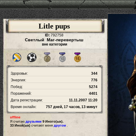
Litle pups
ID:
792758
Светлый Маг-перевертыш
вне категории
Здоровье:
344
Энергия:
776
Побед:
5274
Поражений:
4401
Дата регистрации:
11.11.2007 11:20
Время онлайн:
757 дней, 17 часов, 13 минут
offline
Я считаю
друзьями
9 Иного(ых).
33 Иной(ых)
считают меня
другом
.