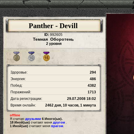
Panther - Devill
ID:
992605
Темная Оборотень
2 уровня
Здоровье:
294
Энергия:
486
Побед:
4382
Поражений:
1713
Дата регистрации:
29.07.2008 18:02
Время онлайн:
2462 дня, 10 часов, 1 минута
offline
Я считаю
друзьями
6 Иного(ых).
18 Иной(ых)
считают меня
другом
.
1 Иной(ых)
считают меня
врагом
.