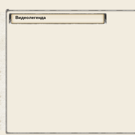
Видеолегенда