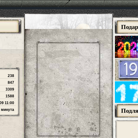
Пода
238
847
3309
1588
09 11:00
Подл
1 минута