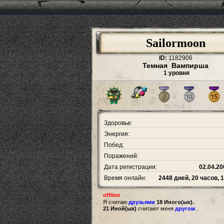
Sailormoon
ID:
1182906
Темная Вампирша
1 уровня
Здоровье:
Энергия:
Побед:
Поражений:
Дата регистрации:
02.04.20
Время онлайн:
2448 дней, 20 часов, 
offline
Я считаю
друзьями
18 Иного(ых).
21 Иной(ых)
считают меня
другом
.