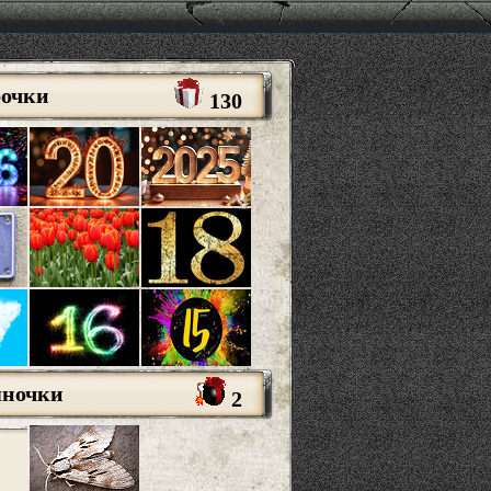
рочки
130
яночки
2