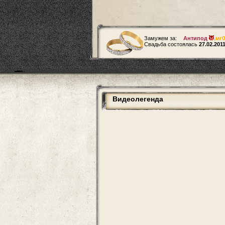
Замужем за:
Антипод
,
мг0
Свадьба состоялась
27.02.201
Видеолегенда