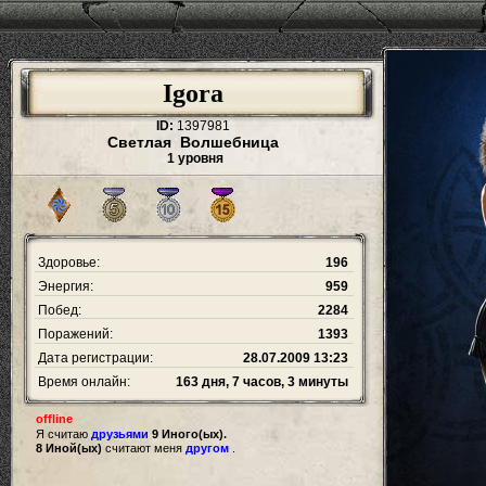
Igora
ID:
1397981
Светлая Волшебница
1 уровня
Здоровье:
196
Энергия:
959
Побед:
2284
Поражений:
1393
Дата регистрации:
28.07.2009 13:23
Время онлайн:
163 дня, 7 часов, 3 минуты
offline
Я считаю
друзьями
9 Иного(ых).
8 Иной(ых)
считают меня
другом
.