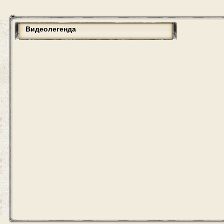
Видеолегенда