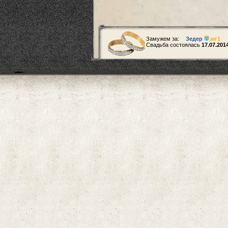
Замужем за:
Зедер
,
мг1
Свадьба состоялась
17.07.201