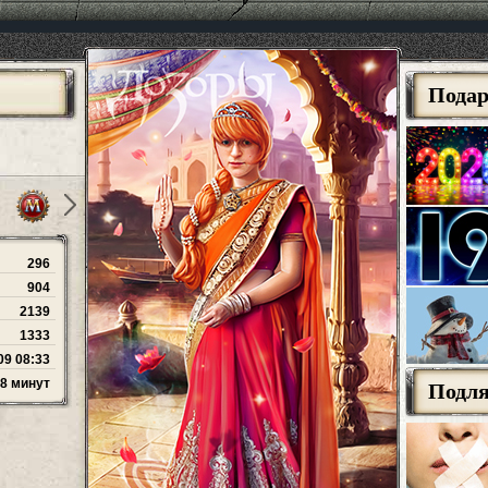
Пода
296
904
2139
1333
09 08:33
18 минут
Подл