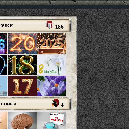
рочки
186
яночки
4