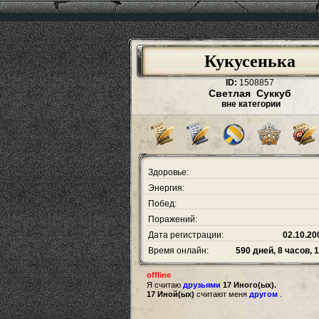
Кукусенька
ID:
1508857
Светлая Суккуб
вне категории
Здоровье:
Энергия:
Побед:
Поражений:
Дата регистрации:
02.10.20
Время онлайн:
590 дней, 8 часов, 
offline
Я считаю
друзьями
17 Иного(ых).
17 Иной(ых)
считают меня
другом
.