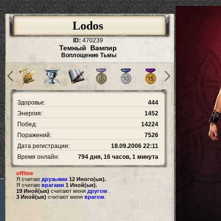
Lodos
ID:
470239
Темный Вампир
Воплощение Тьмы
Здоровье:
444
Энергия:
1452
Побед:
14224
Поражений:
7526
Дата регистрации:
18.09.2006 22:11
Время онлайн:
794 дня, 16 часов, 1 минута
offline
Я считаю
друзьями
12 Иного(ых).
Я считаю
врагами
1 Иной(ых).
19 Иной(ых)
считают меня
другом
.
3 Иной(ых)
считают меня
врагом
.