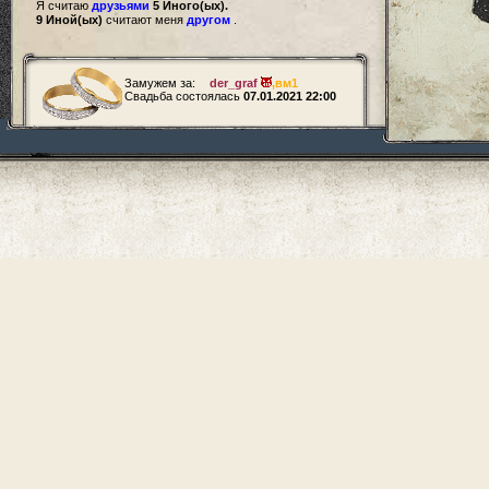
Я считаю
друзьями
5 Иного(ых).
9 Иной(ых)
считают меня
другом
.
Замужем за:
der_graf
,
вм1
Свадьба состоялась
07.01.2021 22:00