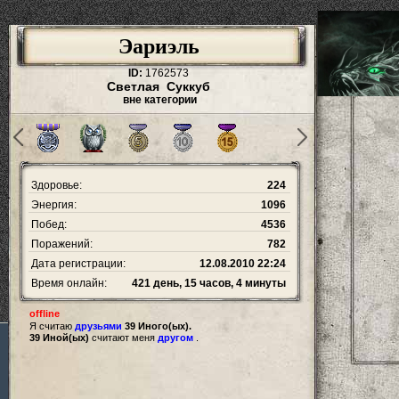
Эариэль
ID:
1762573
Светлая Суккуб
вне категории
Здоровье:
224
Энергия:
1096
Побед:
4536
Поражений:
782
Дата регистрации:
12.08.2010 22:24
Время онлайн:
421 день, 15 часов, 4 минуты
offline
Я считаю
друзьями
39 Иного(ых).
39 Иной(ых)
считают меня
другом
.