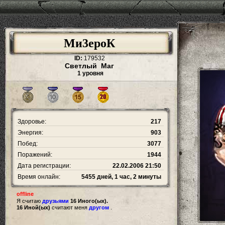
Ми3ероК
ID:
179532
Светлый Маг
1 уровня
Здоровье:
217
Энергия:
903
Побед:
3077
Поражений:
1944
Дата регистрации:
22.02.2006 21:50
Время онлайн:
5455 дней, 1 час, 2 минуты
offline
Я считаю
друзьями
16 Иного(ых).
16 Иной(ых)
считают меня
другом
.