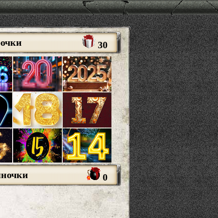
рочки
30
яночки
0