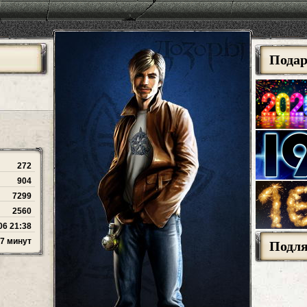
Пода
272
904
7299
2560
06 21:38
27 минут
Подл