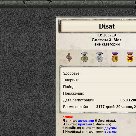
Disat
ID:
185719
Светлый Маг
вне категории
Здоровье:
Энергия:
Побед:
Поражений:
Дата регистрации:
05.03.20
Время онлайн:
3177 дней, 20 часов, 
offline
Я считаю
друзьями
6 Иного(ых).
Я считаю
врагами
1 Иной(ых).
6 Иной(ых)
считают меня
другом
.
1 Иной(ых)
считают меня
врагом
.