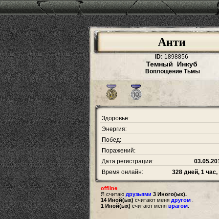
Анти
ID:
1898856
Темный Инкуб
Воплощение Тьмы
Здоровье:
Энергия:
Побед:
Поражений:
Дата регистрации:
03.05.20
Время онлайн:
328 дней, 1 час,
offline
Я считаю
друзьями
3 Иного(ых).
14 Иной(ых)
считают меня
другом
.
1 Иной(ых)
считают меня
врагом
.