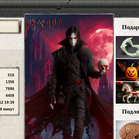
Пода
516
1356
7686
4408
12 19:39
 8 минут
Подл