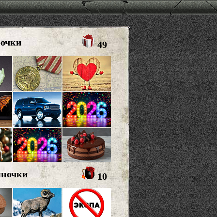
рочки
49
яночки
10