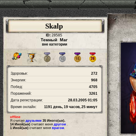
Skalp
ID:
28585
Темный Маг
вне категории
Здоровье:
272
Энергия:
968
Побед:
4705
Поражений:
3261
Дата регистрации:
28.03.2005 01:05
Время онлайн:
1191 день, 19 часов, 25 минут
offline
Я считаю
друзьями
35 Иного(ых).
14 Иной(ых)
считают меня
другом
.
1 Иной(ых)
считают меня
врагом
.