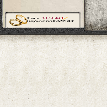
Женат на:
3aJuGaLo4kA
,
об1
Свадьба состоялась
08.05.2020 23:02