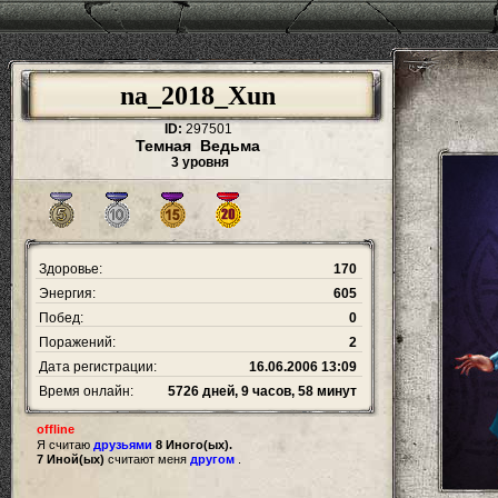
na_2018_Xun
ID:
297501
Темная Ведьма
3 уровня
Здоровье:
170
Энергия:
605
Побед:
0
Поражений:
2
Дата регистрации:
16.06.2006 13:09
Время онлайн:
5726 дней, 9 часов, 58 минут
offline
Я считаю
друзьями
8 Иного(ых).
7 Иной(ых)
считают меня
другом
.