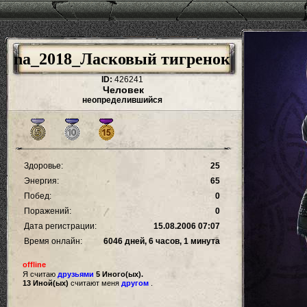
na_2018_Ласковый тигренок
ID:
426241
Человек
неопределившийся
Здоровье:
25
Энергия:
65
Побед:
0
Поражений:
0
Дата регистрации:
15.08.2006 07:07
Время онлайн:
6046 дней, 6 часов, 1 минута
offline
Я считаю
друзьями
5 Иного(ых).
13 Иной(ых)
считают меня
другом
.