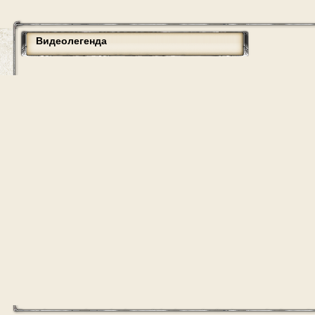
Видеолегенда