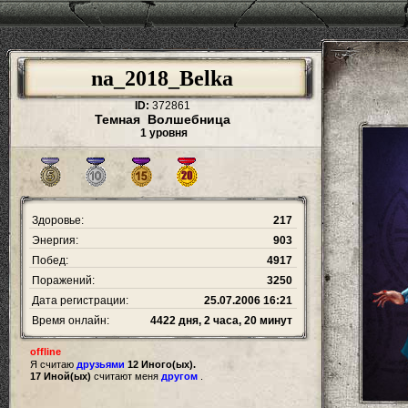
na_2018_Belka
ID:
372861
Темная Волшебница
1 уровня
Здоровье:
217
Энергия:
903
Побед:
4917
Поражений:
3250
Дата регистрации:
25.07.2006 16:21
Время онлайн:
4422 дня, 2 часа, 20 минут
offline
Я считаю
друзьями
12 Иного(ых).
17 Иной(ых)
считают меня
другом
.