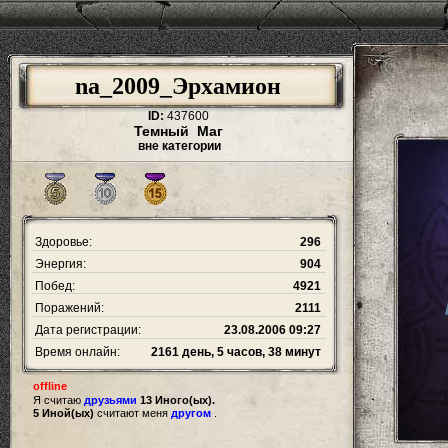
na_2009_Эрхамион
ID:
437600
Темный Маг
вне категории
Здоровье:
296
Энергия:
904
Побед:
4921
Поражений:
2111
Дата регистрации:
23.08.2006 09:27
Время онлайн:
2161 день, 5 часов, 38 минут
offline
Я считаю
друзьями
13 Иного(ых).
5 Иной(ых)
считают меня
другом
.