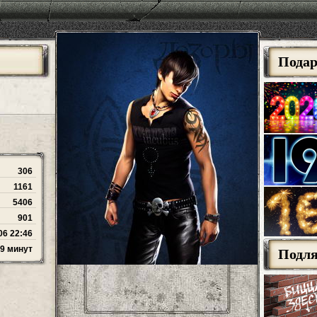
Пода
306
1161
5406
901
06 22:46
49 минут
Подл