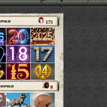
рочки
175
яночки
8