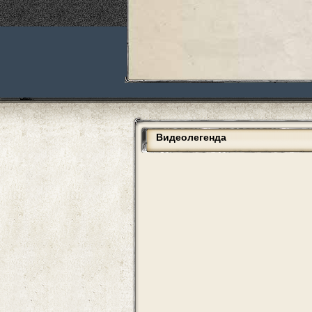
Видеолегенда