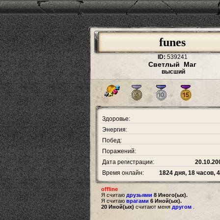
funes
ID:
539241
Светлый Маг
высший
Здоровье:
Энергия:
Побед:
Поражений:
Дата регистрации:
20.10.20
Время онлайн:
1824 дня, 18 часов, 
offline
Я считаю
друзьями
8 Иного(ых).
Я считаю
врагами
6 Иной(ых).
20 Иной(ых)
считают меня
другом
.