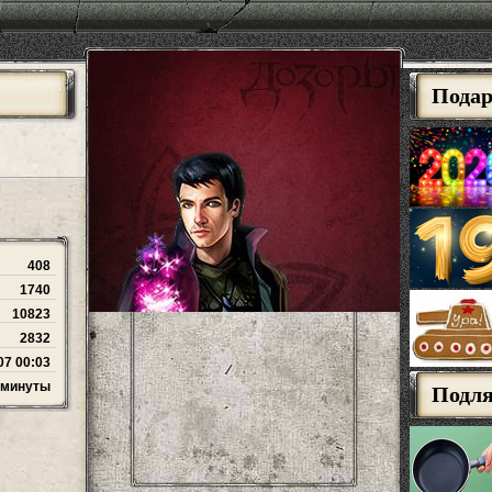
Пода
408
1740
10823
2832
07 00:03
2 минуты
Подл