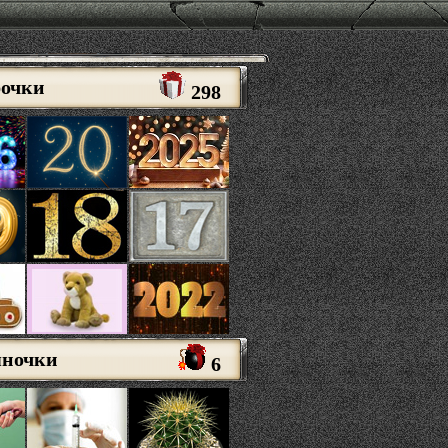
рочки
298
яночки
6