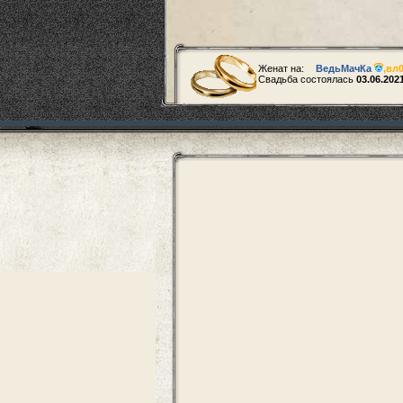
Женат на:
ВедьМачКа
,
вл
Свадьба состоялась
03.06.202