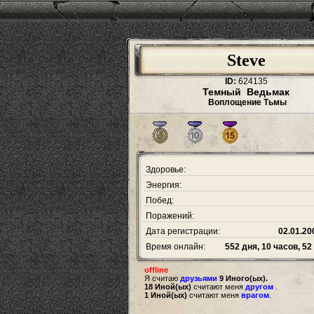
Steve
ID:
624135
Темный Ведьмак
Воплощение Тьмы
Здоровье:
Энергия:
Побед:
Поражений:
Дата регистрации:
02.01.20
Время онлайн:
552 дня, 10 часов, 5
offline
Я считаю
друзьями
9 Иного(ых).
18 Иной(ых)
считают меня
другом
.
1 Иной(ых)
считают меня
врагом
.