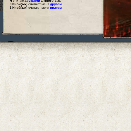
Я считаю
друзьями
1 Иного(ых).
9 Иной(ых)
считают меня
другом
.
1 Иной(ых)
считают меня
врагом
.