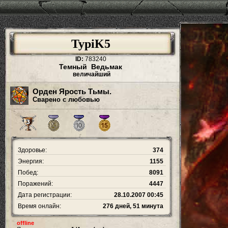
TypiK5
ID:
783240
Темный Ведьмак
величайший
Орден Ярость Тьмы.
Сварено с любовью
Здоровье:
374
Энергия:
1155
Побед:
8091
Поражений:
4447
Дата регистрации:
28.10.2007 00:45
Время онлайн:
276 дней, 51 минута
offline