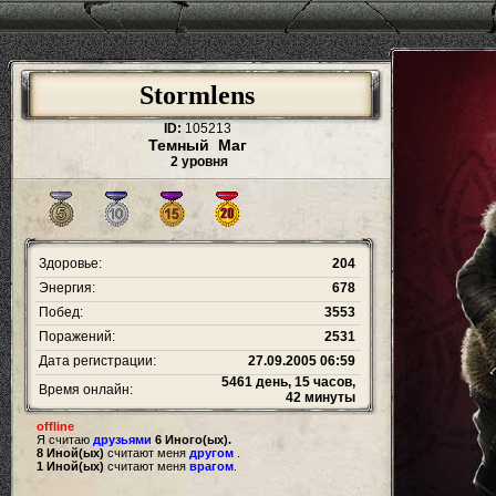
Stormlens
ID:
105213
Темный Маг
2 уровня
Здоровье:
204
Энергия:
678
Побед:
3553
Поражений:
2531
Дата регистрации:
27.09.2005 06:59
5461 день, 15 часов,
Время онлайн:
42 минуты
offline
Я считаю
друзьями
6 Иного(ых).
8 Иной(ых)
считают меня
другом
.
1 Иной(ых)
считают меня
врагом
.