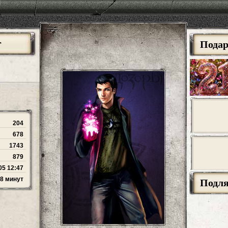
r
Пода
204
678
1743
879
05 12:47
28 минут
Подл