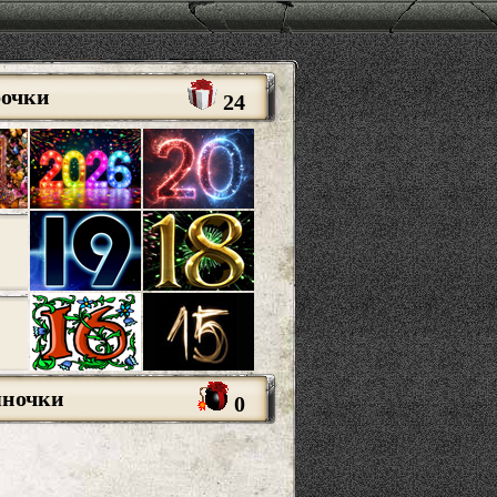
рочки
24
яночки
0