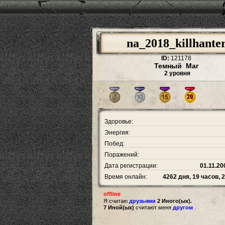
na_2018_killhante
ID:
121178
Темный Маг
2 уровня
Здоровье:
Энергия:
Побед:
Поражений:
Дата регистрации:
01.11.20
Время онлайн:
4262 дня, 19 часов, 
offline
Я считаю
друзьями
2 Иного(ых).
7 Иной(ых)
считают меня
другом
.